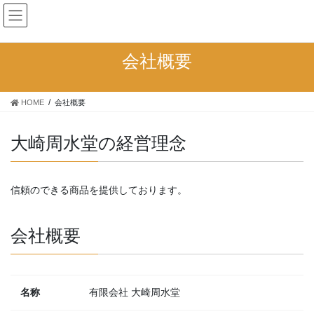
コ
ナ
大崎周水堂
ン
ビ
テ
ゲ
ン
ー
会社概要
ツ
シ
へ
ョ
ス
ン
HOME
会社概要
キ
に
ッ
移
プ
動
大崎周水堂の経営理念
信頼のできる商品を提供しております。
会社概要
名称
有限会社 大崎周水堂